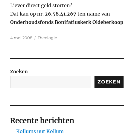
Liever direct geld storten?
Dat kan op nr.
26.58.41.267
ten name van
Onderhoudsfonds Bonifatiuskerk Oldeberkoop
Geplaatst
Categorieën
4 mei 2008
Theologie
op
Zoeken
ZOEKEN
Recente berichten
Kollums uut Kollum