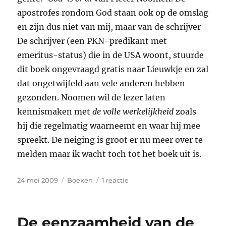
apostrofes rondom God staan ook op de omslag
en zijn dus niet van mij, maar van de schrijver
De schrijver (een PKN-predikant met
emeritus-status) die in de USA woont, stuurde
dit boek ongevraagd gratis naar Lieuwkje en zal
dat ongetwijfeld aan vele anderen hebben
gezonden. Noomen wil de lezer laten
kennismaken met
de volle werkelijkheid
zoals
hij die regelmatig waarneemt en waar hij mee
spreekt. De neiging is groot er nu meer over te
melden maar ik wacht toch tot het boek uit is.
Geplaatst
Categorieën
op
24 mei 2009
Boeken
1 reactie
op
Esther
Verhoef,
Herman
De eenzaamheid van de
Koch