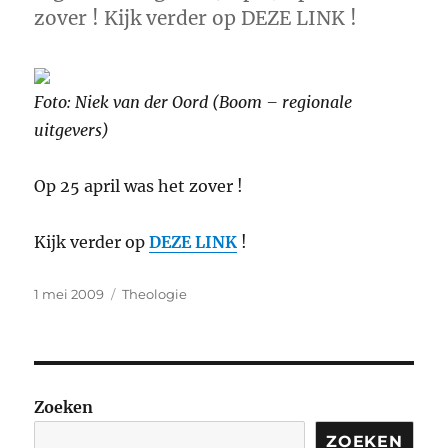
zover ! Kijk verder op DEZE LINK !
Foto: Niek van der Oord (Boom – regionale
uitgevers)
Op 25 april was het zover !
Kijk verder op
DEZE LINK
!
Geplaatst
Categorieën
1 mei 2009
Theologie
op
Zoeken
ZOEKEN