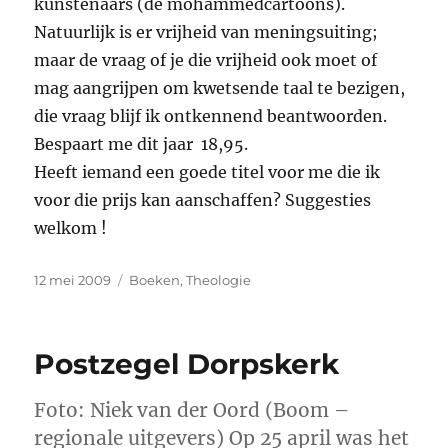
kunstenaars (de mohammedcartoons).
Natuurlijk is er vrijheid van meningsuiting;
maar de vraag of je die vrijheid ook moet of
mag aangrijpen om kwetsende taal te bezigen,
die vraag blijf ik ontkennend beantwoorden.
Bespaart me dit jaar  18,95.
Heeft iemand een goede titel voor me die ik
voor die prijs kan aanschaffen? Suggesties
welkom !
Geplaatst
Categorieën
12 mei 2009
Boeken
,
Theologie
op
Postzegel Dorpskerk
Foto: Niek van der Oord (Boom –
regionale uitgevers) Op 25 april was het